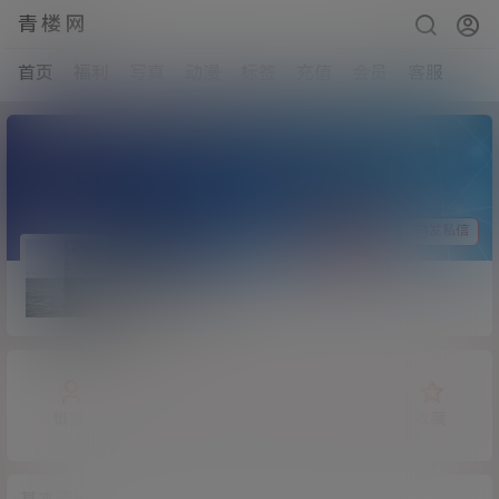
青楼网
首页
福利
写真
动漫
标签
充值
会员
客服
关注Ta
发私信
腐败的阳光
Lv0
0富
概览
发布的
关注
粉丝
收藏